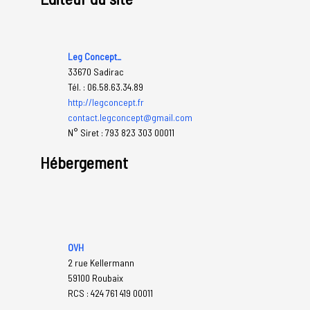
Leg Concept_
33670 Sadirac
Tél. : 06.58.63.34.89
http://legconcept.fr
contact.legconcept@gmail.com
N° Siret : 793 823 303 00011
Hébergement
OVH
2 rue Kellermann
59100 Roubaix
RCS : 424 761 419 00011