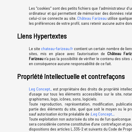
Les "cookies" sont des petits fichiers que l'administrateur d'u
ordinateur et qui permettent de mémoriser des données relati
celui-ci se connecte au site.
Château Farizeau
utilise quelqu
les préférences de votre profil, sans retenir aucune autre d
Liens Hypertextes
Le site
chateau-farizeau.fr
contient un certain nombre de lien
sites, mis en place avec l’autorisation de
Château Fari
Farizeau
n’a pas la possibilité de vérifier le contenu des sites 
en conséquence aucune responsabilité de ce fait.
Propriété intellectuelle et contrefaçons
Leg Concept_
est propriétaire des droits de propriété intellec
d’usage sur tous les éléments accessibles sur le site, not
graphismes, logo, icônes, sons, logiciels.
Toute reproduction, représentation, modification, publicat
partie des éléments du site, quel que soit le moyen ou le proc
sauf autorisation écrite préalable de :
Leg Concept_
.
Toute exploitation non autorisée du site ou de l’un quelconque
sera considérée comme constitutive d’une contrefaçon et po
dispositions des articles L.335-2 et suivants du Code de Propri