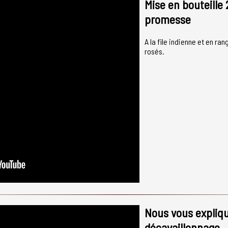
Mise en bouteille 
promesse
A la file indienne et en ran
rosés.
Nous vous expliq
décavaillonnage